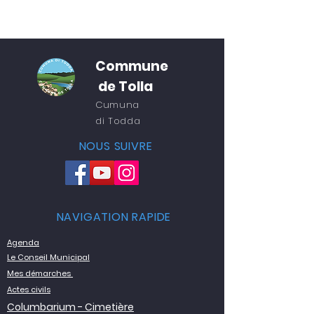
eaux paisibles du lac
Commune
de Tolla
Cumuna
di
Todda
NOUS SUIVRE
NAVIGATION RAPIDE
Agenda
Le Conseil Municipal
Mes démarches
Actes civils
Columbarium - Cimetière