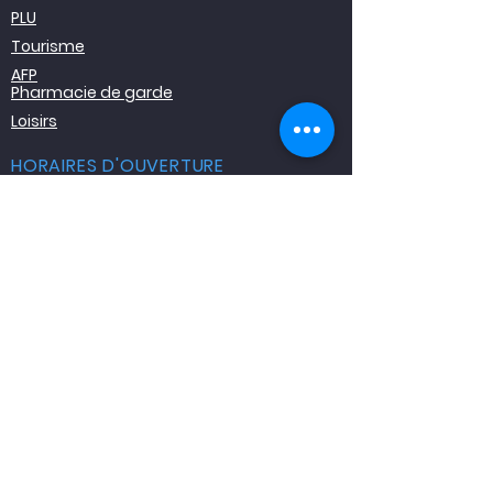
PLU
Tourisme
AFP
Pharmacie de garde
Loisirs
HORAIRES D'OUVERTURE
AU PUBLIC
Lundi, mardi, jeudi
,
et vendredi
De 9h00 à 12h00
OUVERTURE DE LA MAIRIE
Lundi, mardi, jeudi
et vendredi
CONTACT
Mairie de Tolla
Village
20117 TOLLA
Tel : 04 95 27 00 71