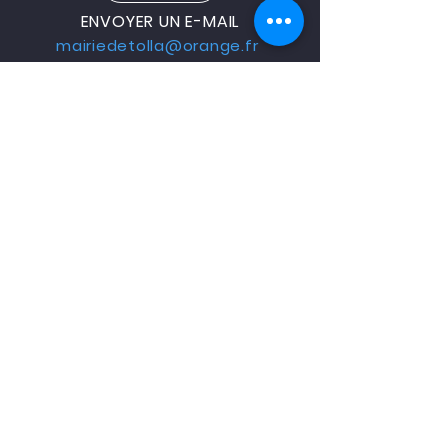
ENVOYER UN E-MAIL
mairiedetolla@orange.fr
Mentions légales I Confidentialité
I © 2022 réalisation Com-Mentis Ajaccio