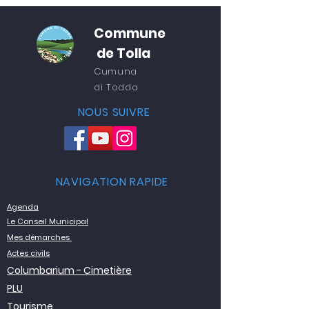
Commune
de Tolla
Cumuna
di
Todda
NOUS SUIVRE
NAVIGATION RAPIDE
Agenda
Le Conseil Municipal
Mes démarches
Actes civils
Columbarium - Cimetière
PLU
Tourisme