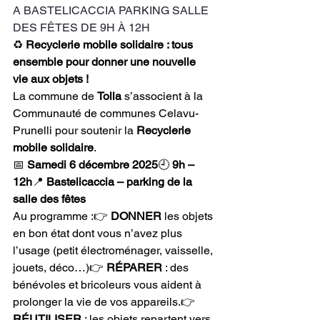
A BASTELICACCIA PARKING SALLE 
DES FÊTES DE 9H À 12H
♻️ 
Recyclerie mobile solidaire : tous 
ensemble pour donner une nouvelle 
vie aux objets !
La commune de 
Tolla
 s’associent à la 
Communauté de communes Celavu-
Prunelli pour soutenir la 
Recyclerie 
mobile solidaire
.
📅 
Samedi 6 décembre 2025
🕘 
9h – 
12h
📍 
Bastelicaccia – parking de la 
salle des fêtes
Au programme :👉 
DONNER
 les objets 
en bon état dont vous n’avez plus 
l’usage (petit électroménager, vaisselle, 
jouets, déco…)👉 
RÉPARER
 : des 
bénévoles et bricoleurs vous aident à 
prolonger la vie de vos appareils.👉 
RÉUTILISER
 : les objets repartent vers 