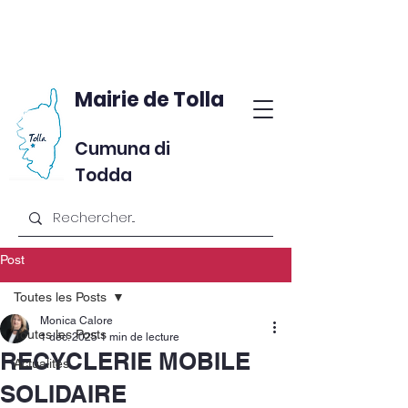
Mairie de Tolla
Cumuna di
Todda
Post
Toutes les Posts
Monica Calore
Toutes les Posts
1 déc. 2025
1 min de lecture
RECYCLERIE MOBILE
Actualités
SOLIDAIRE